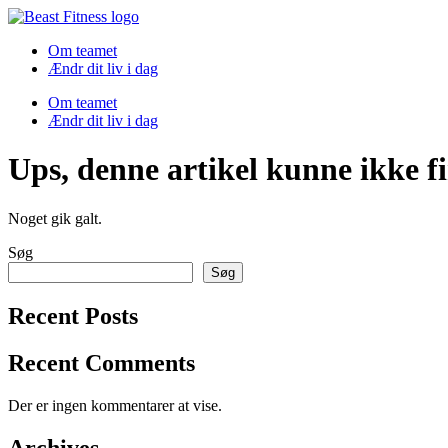
Spring
til
Om teamet
indhold
Ændr dit liv i dag
Om teamet
Ændr dit liv i dag
Ups, denne artikel kunne ikke f
Noget gik galt.
Søg
Søg
Recent Posts
Recent Comments
Der er ingen kommentarer at vise.
Archives