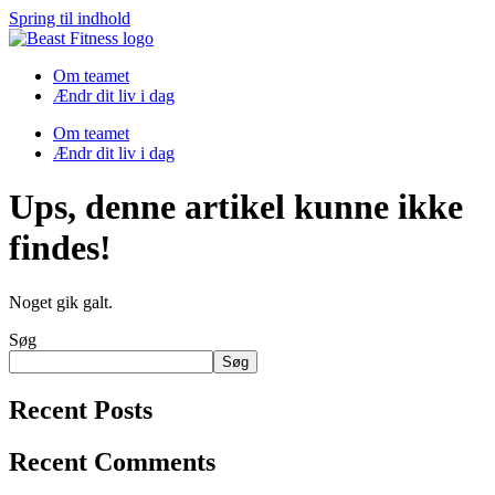
Spring til indhold
Om teamet
Ændr dit liv i dag
Om teamet
Ændr dit liv i dag
Ups, denne artikel kunne ikke
findes!
Noget gik galt.
Søg
Søg
Recent Posts
Recent Comments