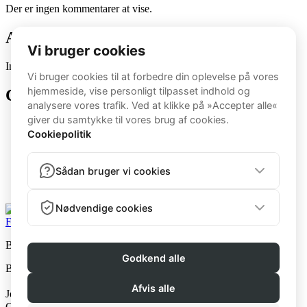
Der er ingen kommentarer at vise.
Archives
Ingen arkiver at vise.
Categories
5BB
Bootcamp
BootcampK
BootcampM
Kvinde
Mand
Facebook
Instagram
Beast Fitness v. Jens the Beast
Beast Fitness © 2026
Jens The Beast ApS
CVR: 40268081