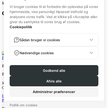
Ingen arkiver at vise.
Categories
5BB
Bootcamp
BootcampK
BootcampM
Kvinde
Mand
Facebook
Instagram
Beast Fitness v. Jens the Beast
Beast Fitness © 2026
Jens The Beast ApS
CVR: 40268081
Handelsbetingelser
Privatlivspolitik