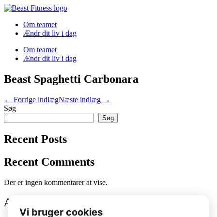
Spring
til
Om teamet
indhold
Ændr dit liv i dag
Om teamet
Ændr dit liv i dag
Beast Spaghetti Carbonara
Indlægsnavigation
← Forrige indlæg
Næste indlæg →
Søg
Søg
Recent Posts
Recent Comments
Der er ingen kommentarer at vise.
Archives