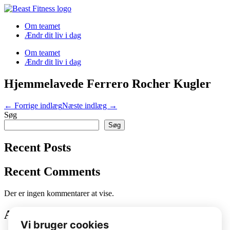
Spring
til
Om teamet
indhold
Ændr dit liv i dag
Om teamet
Ændr dit liv i dag
Hjemmelavede Ferrero Rocher Kugler
Indlægsnavigation
← Forrige indlæg
Næste indlæg →
Søg
Søg
Recent Posts
Recent Comments
Der er ingen kommentarer at vise.
Archives