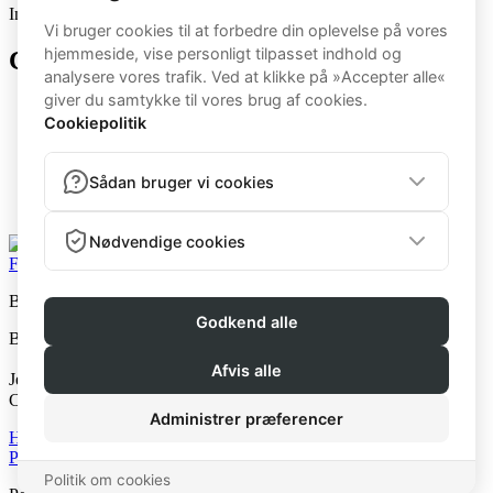
Ingen arkiver at vise.
Categories
5BB
Bootcamp
BootcampK
BootcampM
Kvinde
Mand
Facebook
Instagram
Beast Fitness v. Jens the Beast
Beast Fitness © 2026
Jens The Beast ApS
CVR: 40268081
Handelsbetingelser
Privatlivspolitik