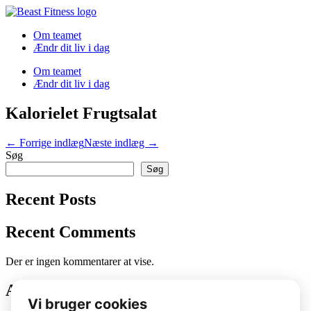
Spring
til
Om teamet
indhold
Ændr dit liv i dag
Om teamet
Ændr dit liv i dag
Kalorielet Frugtsalat
Indlægsnavigation
← Forrige indlæg
Næste indlæg →
Søg
Søg
Recent Posts
Recent Comments
Der er ingen kommentarer at vise.
Archives