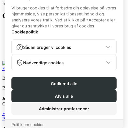
Ingen arkiver at vise.
Categories
5BB
Bootcamp
BootcampK
BootcampM
Kvinde
Mand
Facebook
Instagram
Beast Fitness v. Jens the Beast
Beast Fitness © 2026
Jens The Beast ApS
CVR: 40268081
Handelsbetingelser
Privatlivspolitik